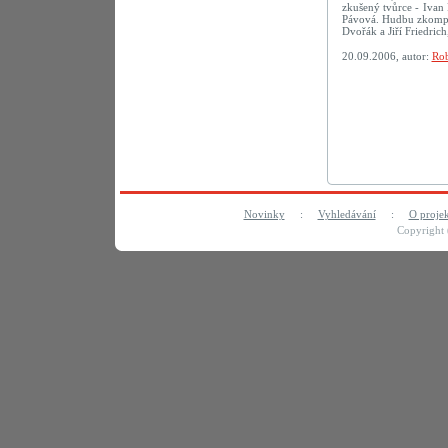
zkušený tvůrce - Ivan 
Pávová. Hudbu zkompon
Dvořák a Jiří Friedric
20.09.2006, autor:
Rob
Novinky
:
Vyhledávání
:
O proje
Copyright