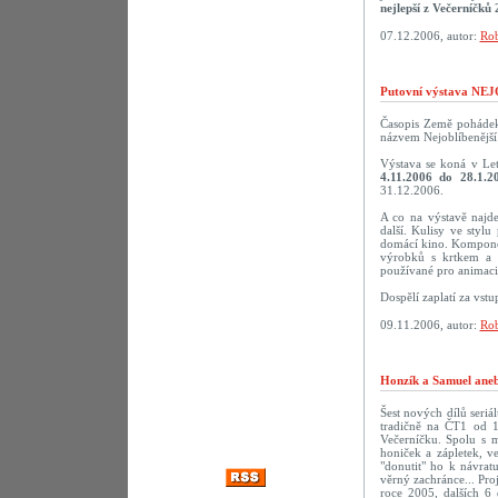
nejlepší z Večerníčků 
07.12.2006, autor:
Rob
Putovní výstava N
Časopis Země pohádek 
názvem Nejoblíbenější 
Výstava se koná v Le
4.11.2006 do 28.1.2
31.12.2006.
A co na výstavě najd
další. Kulisy ve styl
domácí kino. Komponov
výrobků s krtkem a 
používané pro animaci.
Dospělí zaplatí za vst
09.11.2006, autor:
Rob
Honzík a Samuel aneb
Šest nových dílů seriá
tradičně na ČT1 od 1
Večerníčku. Spolu s 
honiček a zápletek, v
"donutit" ho k návra
věrný zachránce... Pro
roce 2005, dalších 6 