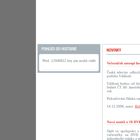
Před -12940822 lety jste mohli vidět
Večerníček ustoupí h
.
Česká televize odkry
podobu Událostí.
Události budou od led
ředitel ČT Jiří Janeče
rok.
Pokračování článku n
14.12.2006, autor:
Rob
Nová soutěž o 10 DVD
Opět ve spolupráci 
večerníčky na DVD př
jednoduché otázky a m