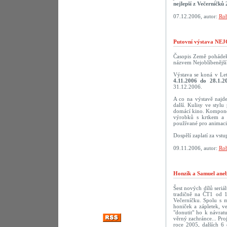
nejlepší z Večerníčků 
07.12.2006, autor:
Rob
Putovní výstava N
Časopis Země pohádek 
názvem Nejoblíbenější 
Výstava se koná v Le
4.11.2006 do 28.1.2
31.12.2006.
A co na výstavě najd
další. Kulisy ve styl
domácí kino. Komponov
výrobků s krtkem a 
používané pro animaci.
Dospělí zaplatí za vst
09.11.2006, autor:
Rob
Honzík a Samuel aneb
Šest nových dílů seriá
tradičně na ČT1 od 1
Večerníčku. Spolu s 
honiček a zápletek, v
"donutit" ho k návra
věrný zachránce... Pro
roce 2005, dalších 6 