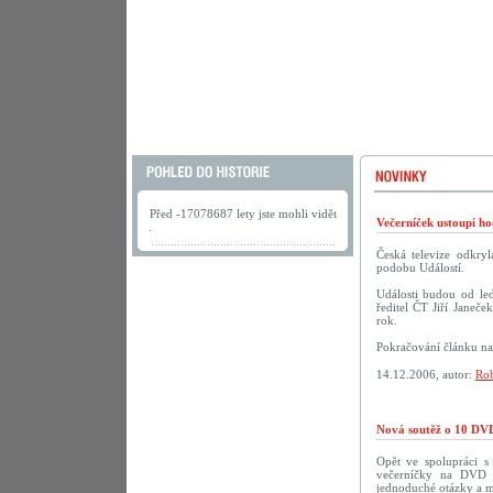
Před -17078687 lety jste mohli vidět
Večerníček ustoupí h
.
Česká televize odkry
podobu Událostí.
Události budou od led
ředitel ČT Jiří Janeče
rok.
Pokračování článku n
14.12.2006, autor:
Rob
Nová soutěž o 10 DVD
Opět ve spolupráci 
večerníčky na DVD př
jednoduché otázky a m