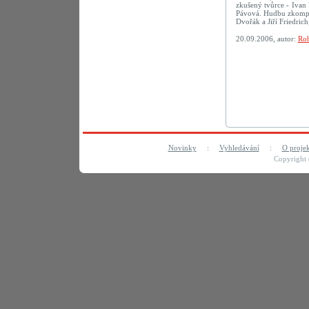
zkušený tvůrce - Ivan 
Pávová. Hudbu zkompon
Dvořák a Jiří Friedric
20.09.2006, autor:
Rob
Novinky
:
Vyhledávání
:
O proje
Copyright