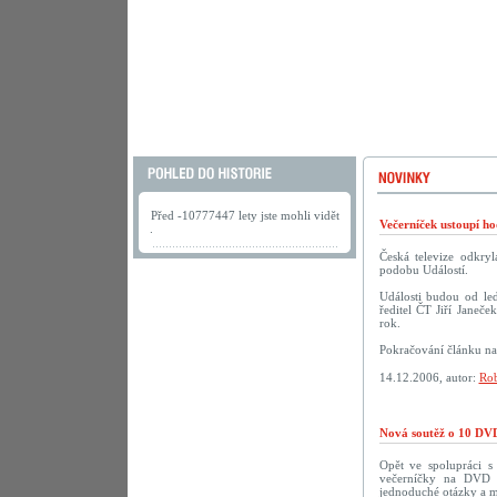
Před -10777447 lety jste mohli vidět
Večerníček ustoupí h
.
Česká televize odkry
podobu Událostí.
Události budou od led
ředitel ČT Jiří Janeče
rok.
Pokračování článku n
14.12.2006, autor:
Rob
Nová soutěž o 10 DVD
Opět ve spolupráci 
večerníčky na DVD př
jednoduché otázky a m