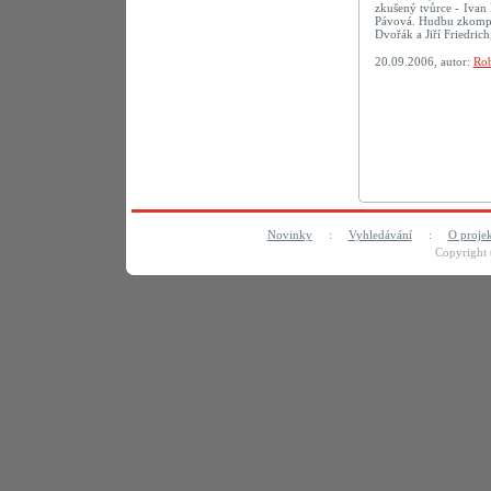
zkušený tvůrce - Ivan 
Pávová. Hudbu zkompon
Dvořák a Jiří Friedric
20.09.2006, autor:
Rob
Novinky
:
Vyhledávání
:
O proje
Copyright