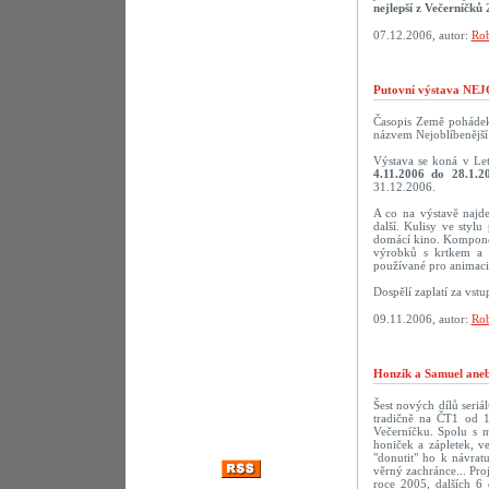
nejlepší z Večerníčků 
07.12.2006, autor:
Rob
Putovní výstava N
Časopis Země pohádek 
názvem Nejoblíbenější 
Výstava se koná v Le
4.11.2006 do 28.1.2
31.12.2006.
A co na výstavě najd
další. Kulisy ve styl
domácí kino. Komponov
výrobků s krtkem a 
používané pro animaci.
Dospělí zaplatí za vst
09.11.2006, autor:
Rob
Honzík a Samuel aneb
Šest nových dílů seriá
tradičně na ČT1 od 1
Večerníčku. Spolu s 
honiček a zápletek, v
"donutit" ho k návra
věrný zachránce... Pro
roce 2005, dalších 6 