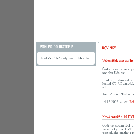
Před -5505626 lety jste mohli vidět .
Večerníček ustoupí h
Česká televize odkry
podobu Událostí.
Události budou od led
ředitel ČT Jiří Janeče
rok.
Pokračování článku n
14.12.2006, autor:
Rob
Nová soutěž o 10 DVD
Opět ve spolupráci 
večerníčky na DVD př
jednoduché otázky a m