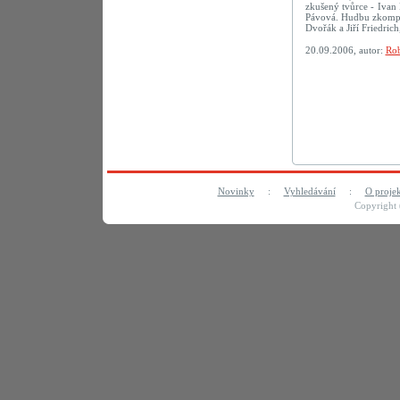
zkušený tvůrce - Ivan 
Pávová. Hudbu zkompon
Dvořák a Jiří Friedric
20.09.2006, autor:
Rob
Novinky
:
Vyhledávání
:
O proje
Copyright