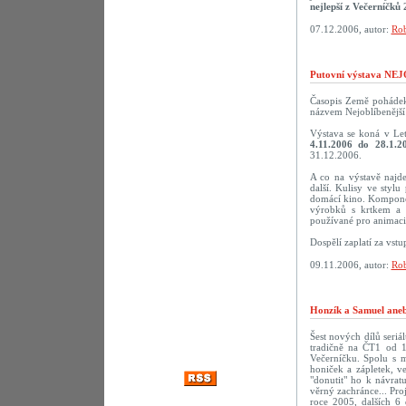
nejlepší z Večerníčků 
07.12.2006, autor:
Rob
Putovní výstava N
Časopis Země pohádek 
názvem Nejoblíbenější 
Výstava se koná v Le
4.11.2006 do 28.1.2
31.12.2006.
A co na výstavě najd
další. Kulisy ve styl
domácí kino. Komponov
výrobků s krtkem a 
používané pro animaci.
Dospělí zaplatí za vst
09.11.2006, autor:
Rob
Honzík a Samuel aneb
Šest nových dílů seriá
tradičně na ČT1 od 1
Večerníčku. Spolu s 
honiček a zápletek, v
"donutit" ho k návra
věrný zachránce... Pro
roce 2005, dalších 6 