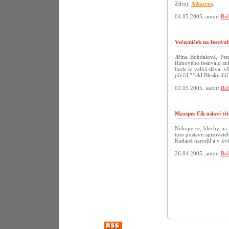
Zdroj:
Albatros
.
04.05.2005, autor:
Rob
Večerníček na festiva
Jiřina Bohdalová, Pe
filmového festivalu a
bude to velká sláva: v
přežil," řekl Blesku Ji
02.05.2005, autor:
Rob
Maxipes Fík oslaví tř
Nebojte se, blechy na
tuto postavu spisovate
Kadaně narodil a v kvě
26.04.2005, autor:
Rob