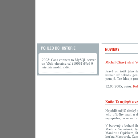
2003: Can't connect to MySQL server
Michal Citavý slaví V
on 's5db.ehosting.cz' (10061)Před 0
lety jste mohli vidět .
Právě on totiž jako š
usínalo už několik gen
jsem já. Ten hlas je pr
12.05.2005, autor:
Rob
Kniha To nejlepší z v
Nejoblíbenější dětský
jeho příběhy mají u d
nejlepšího, co se za dl
V barevné a bohatě ilu
Mach a Šebestová, R
Mankou i Cipískem, Št
koťata Macourek, Camf