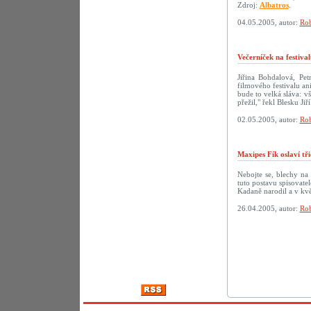
Zdroj:
Albatros
.
04.05.2005, autor:
Rob
Večerníček na festiva
Jiřina Bohdalová, Pe
filmového festivalu a
bude to velká sláva: v
přežil," řekl Blesku Ji
02.05.2005, autor:
Rob
Maxipes Fík oslaví tř
Nebojte se, blechy na
tuto postavu spisovate
Kadaně narodil a v kvě
26.04.2005, autor:
Rob