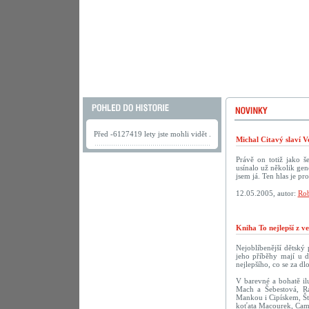
Před -6127419 lety jste mohli vidět .
Michal Citavý slaví V
Právě on totiž jako š
usínalo už několik gen
jsem já. Ten hlas je pr
12.05.2005, autor:
Rob
Kniha To nejlepší z v
Nejoblíbenější dětský
jeho příběhy mají u d
nejlepšího, co se za dl
V barevné a bohatě ilu
Mach a Šebestová, R
Mankou i Cipískem, Št
koťata Macourek, Camf