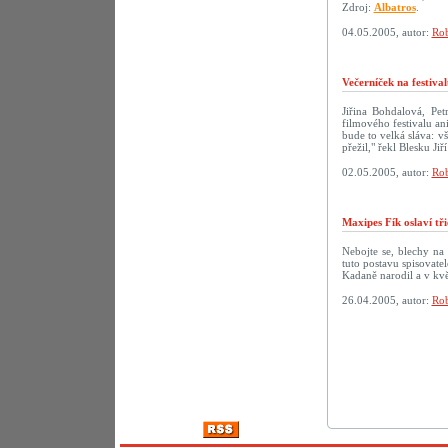
Zdroj:
Albatros
.
04.05.2005, autor:
Rob
Večerníček na festiva
Jiřina Bohdalová, Pe
filmového festivalu a
bude to velká sláva: v
přežil," řekl Blesku Ji
02.05.2005, autor:
Rob
Maxipes Fík oslaví tř
Nebojte se, blechy na
tuto postavu spisovate
Kadaně narodil a v kvě
26.04.2005, autor:
Rob