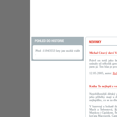
Před -11943553 lety jste mohli vidět
Michal Citavý slaví V
.
Právě on totiž jako š
usínalo už několik gen
jsem já. Ten hlas je pr
12.05.2005, autor:
Rob
Kniha To nejlepší z v
Nejoblíbenější dětský
jeho příběhy mají u d
nejlepšího, co se za dl
V barevné a bohatě ilu
Mach a Šebestová, R
Mankou i Cipískem, Št
koťata Macourek, Camf