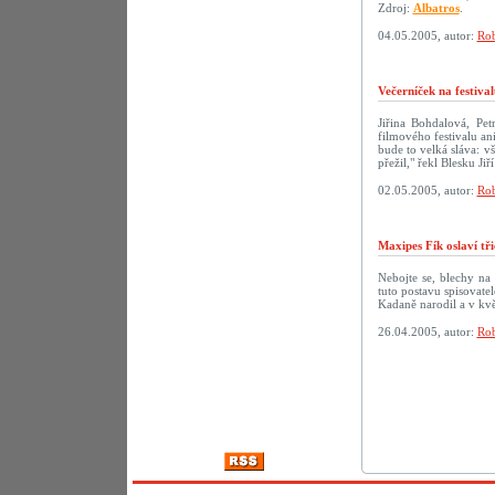
Zdroj:
Albatros
.
04.05.2005, autor:
Rob
Večerníček na festiva
Jiřina Bohdalová, Pe
filmového festivalu a
bude to velká sláva: v
přežil," řekl Blesku Ji
02.05.2005, autor:
Rob
Maxipes Fík oslaví tř
Nebojte se, blechy na
tuto postavu spisovate
Kadaně narodil a v kvě
26.04.2005, autor:
Rob