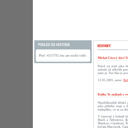
Před -4315792 lety jste mohli vidět .
Michal Citavý slaví V
Právě on totiž jako š
usínalo už několik gen
jsem já. Ten hlas je pr
12.05.2005, autor:
Rob
Kniha To nejlepší z v
Nejoblíbenější dětský
jeho příběhy mají u d
nejlepšího, co se za dl
V barevné a bohatě ilu
Mach a Šebestová, R
Mankou i Cipískem, Št
koťata Macourek, Camf