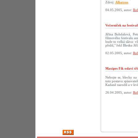
Zdroj:
Albatros
.
04.05.2005, autor:
Rob
Večerníček na festiva
Jiřina Bohdalová, Pe
filmového festivalu a
bude to velká sláva: v
přežil," řekl Blesku Ji
02.05.2005, autor:
Rob
Maxipes Fík oslaví tř
Nebojte se, blechy na
tuto postavu spisovate
Kadaně narodil a v kvě
26.04.2005, autor:
Rob