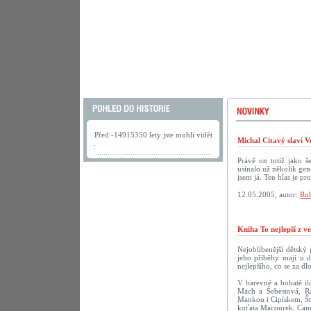
Před -14915350 lety jste mohli vidět
Michal Citavý slaví V
.
Právě on totiž jako š
usínalo už několik gen
jsem já. Ten hlas je pr
12.05.2005, autor:
Rob
Kniha To nejlepší z v
Nejoblíbenější dětský
jeho příběhy mají u d
nejlepšího, co se za dl
V barevné a bohatě ilu
Mach a Šebestová, R
Mankou i Cipískem, Št
koťata Macourek, Camf