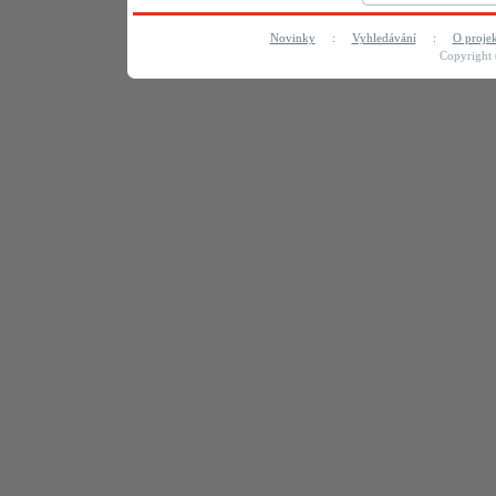
Novinky
:
Vyhledávání
:
O proje
Copyright