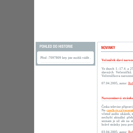
Před -7097809 lety jste mohli vidět .
Večeníček slaví naroz
Ve dnech 1.-17.4. a 2
slavných Večerníčků
Večerníčkova narozeni
07.04.2005, autor:
Rob
Narozeninová stránka
Česka televize připrav
Na
czech-tv.cz/vecern
včetně audio ukázek, 
nechybí aktuální přeh
seznam je už ale na s
hrávé stránky jsou p
03.04.2005, autor:
Rob