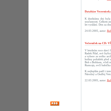
Databáze Vecernicek.
K dnešnímu dni byla 
současnosti. Celkem j
let vysílání. Den za 
24.03.2005, autor:
Rob
Večerníček na CD:
V letošním roce slaví f
Radek Pilař, své čtyři
a vybere ze svého arch
hrdiny pohádek před u
Bob s Bobkem, včelí m
Rumcajs, ovčí babička 
K nejlepším patří i in
Nárožný a Ondřej Vetc
22.03.2005, autor:
Rob