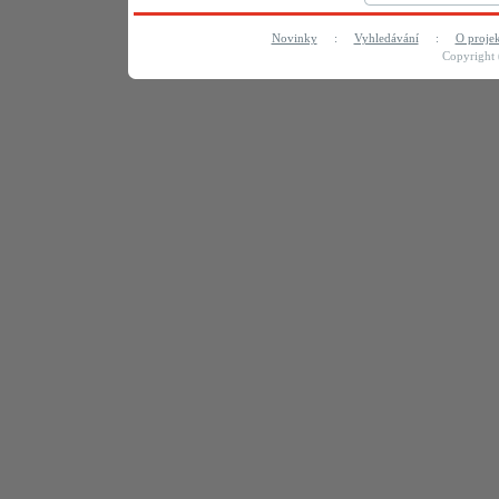
Novinky
:
Vyhledávání
:
O proje
Copyright