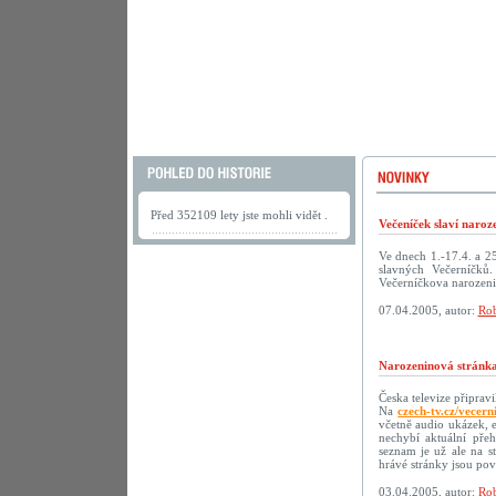
Před 352109 lety jste mohli vidět .
Večeníček slaví naroz
Ve dnech 1.-17.4. a 2
slavných Večerníčků
Večerníčkova narozeni
07.04.2005, autor:
Rob
Narozeninová stránka
Česka televize připrav
Na
czech-tv.cz/vecern
včetně audio ukázek, 
nechybí aktuální přeh
seznam je už ale na s
hrávé stránky jsou p
03.04.2005, autor:
Rob