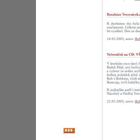
Databáze Vecernicek.
K dnešnímu dni byla 
současnosti. Celkem j
let vysílání. Den za 
24.03.2005, autor:
Rob
Večerníček na CD:
V letošním roce slaví f
Radek Pilař, své čtyři
a vybere ze svého arch
hrdiny pohádek před u
Bob s Bobkem, včelí m
Rumcajs, ovčí babička 
K nejlepším patří i in
Nárožný a Ondřej Vetc
22.03.2005, autor:
Rob