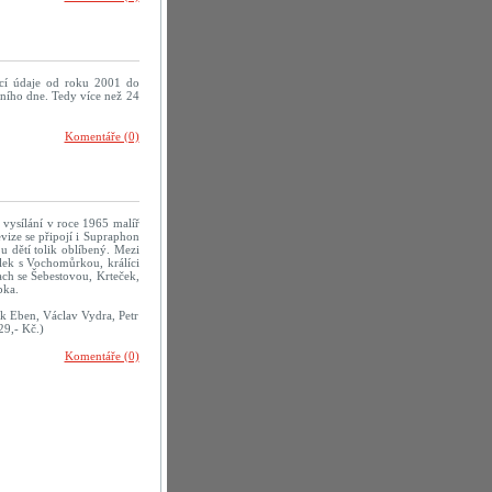
cí údaje od roku 2001 do
ního dne. Tedy více než 24
Komentáře (0)
í vysílání v roce 1965 malíř
vize se připojí i Supraphon
u dětí tolik oblíbený. Mezi
lek s Vochomůrkou, králíci
ch se Šebestovou, Krteček,
pka.
ek Eben, Václav Vydra, Petr
9,- Kč.)
Komentáře (0)