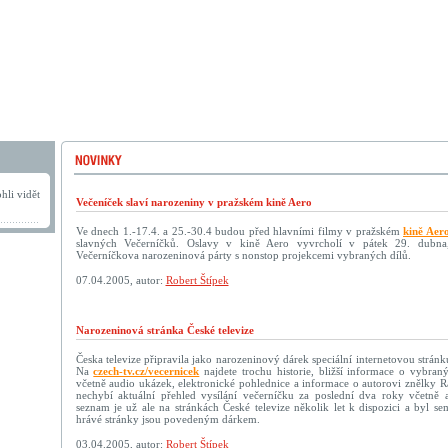
hli vidět
Večeníček slaví narozeniny v pražském kině Aero
Ve dnech 1.-17.4. a 25.-30.4 budou před hlavními filmy v pražském
kině Aer
slavných Večerníčků. Oslavy v kině Aero vyvrcholí v pátek 29. dubna
Večerníčkova narozeninová párty s nonstop projekcemi vybraných dílů.
07.04.2005, autor:
Robert Štípek
Narozeninová stránka České televize
Česka televize připravila jako narozeninový dárek speciální internetovou strá
Na
czech-tv.cz/vecernicek
najdete trochu historie, bližší informace o vybraný
včetně audio ukázek, elektronické pohlednice a informace o autorovi znělky R
nechybí aktuální přehled vysílání večerníčku za poslední dva roky včetně 
seznam je už ale na stránkách České televize několik let k dispozici a byl s
hrávé stránky jsou povedeným dárkem.
03.04.2005, autor:
Robert Štípek