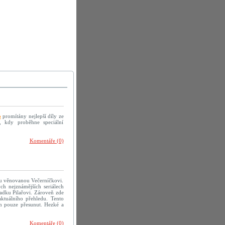
o
promítány nejlepší díly ze
, kdy proběhne speciální
Komentáře (0)
nku věnovanou Večerníčkovi.
ch nejznámějších seriálech
adku Pilařovi. Zároveň zde
aktuálního přehledu. Tento
em pouze přesunut. Hezké a
Komentáře (0)