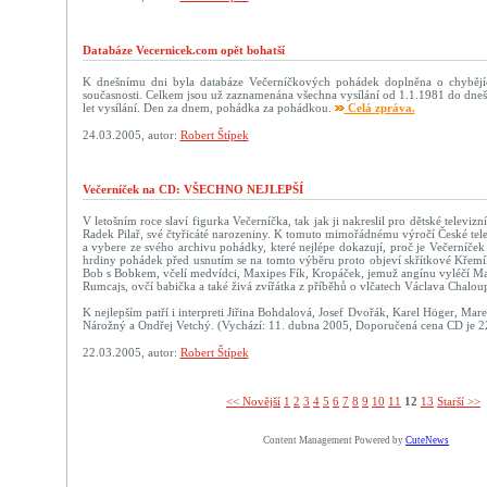
Databáze Vecernicek.com opět bohatší
K dnešnímu dni byla databáze Večerníčkových pohádek doplněna o chybějí
současnosti. Celkem jsou už zaznamenána všechna vysílání od 1.1.1981 do dneš
let vysílání. Den za dnem, pohádka za pohádkou.
Celá zpráva.
24.03.2005, autor:
Robert Štípek
Večerníček na CD: VŠECHNO NEJLEPŠÍ
V letošním roce slaví figurka Večerníčka, tak jak ji nakreslil pro dětské televizn
Radek Pilař, své čtyřicáté narozeniny. K tomuto mimořádnému výročí České tele
a vybere ze svého archivu pohádky, které nejlépe dokazují, proč je Večerníček 
hrdiny pohádek před usnutím se na tomto výběru proto objeví skřítkové Křemí
Bob s Bobkem, včelí medvídci, Maxipes Fík, Kropáček, jemuž angínu vyléčí Ma
Rumcajs, ovčí babička a také živá zvířátka z příběhů o vlčatech Václava Chalou
K nejlepším patří i interpreti Jiřina Bohdalová, Josef Dvořák, Karel Höger, Mar
Nárožný a Ondřej Vetchý. (Vychází: 11. dubna 2005, Doporučená cena CD je 22
22.03.2005, autor:
Robert Štípek
<< Novější­
1
2
3
4
5
6
7
8
9
10
11
12
13
Starší >>
Content Management Powered by
CuteNews