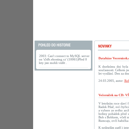
2003: Can't connect to MySQL server
Databáze Vecernicek.
on 's5db.ehosting.cz' (10061)Před 0
lety jste mohli vidět .
K dnešnímu dni byla 
současnosti. Celkem j
let vysílání. Den za 
24.03.2005, autor:
Rob
Večerníček na CD:
V letošním roce slaví f
Radek Pilař, své čtyři
a vybere ze svého arch
hrdiny pohádek před u
Bob s Bobkem, včelí m
Rumcajs, ovčí babička 
K nejlepším patří i in