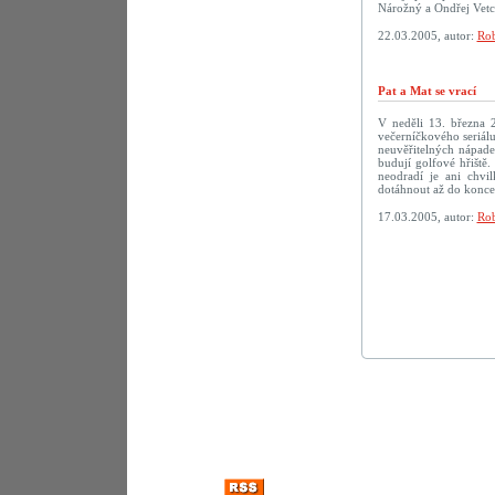
Nárožný a Ondřej Vetc
22.03.2005, autor:
Rob
Pat a Mat se vrací
V neděli 13. března 
večerníčkového seriálu
neuvěřitelných nápadec
budují golfové hřiště.
neodradí je ani chv
dotáhnout až do konc
17.03.2005, autor:
Rob