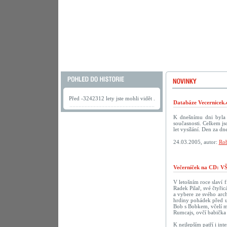
Před -3242312 lety jste mohli vidět .
Databáze Vecernicek.
K dnešnímu dni byla 
současnosti. Celkem j
let vysílání. Den za 
24.03.2005, autor:
Rob
Večerníček na CD:
V letošním roce slaví f
Radek Pilař, své čtyři
a vybere ze svého arch
hrdiny pohádek před u
Bob s Bobkem, včelí m
Rumcajs, ovčí babička 
K nejlepším patří i in