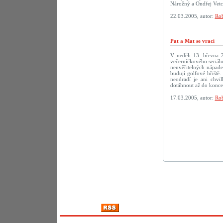
Nárožný a Ondřej Vetc
22.03.2005, autor:
Rob
Pat a Mat se vrací
V neděli 13. března 
večerníčkového seriálu
neuvěřitelných nápadec
budují golfové hřiště.
neodradí je ani chv
dotáhnout až do konc
17.03.2005, autor:
Rob