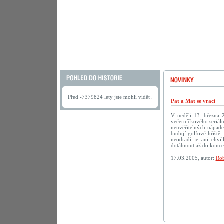
Před -7379824 lety jste mohli vidět .
Pat a Mat se vrací
V neděli 13. března 
večerníčkového seriálu
neuvěřitelných nápadec
budují golfové hřiště.
neodradí je ani chv
dotáhnout až do konc
17.03.2005, autor:
Rob