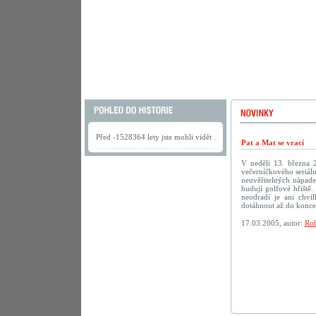
Před -1528364 lety jste mohli vidět .
Pat a Mat se vrací
V neděli 13. března 
večerníčkového seriálu
neuvěřitelných nápadec
budují golfové hřiště.
neodradí je ani chv
dotáhnout až do konc
17.03.2005, autor:
Rob