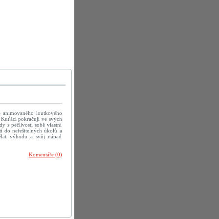
ce animovaného loutkového
. Kuťáci pokračují ve svých
y s pečlivostí sobě vlastní
tí do neřešitelných úkolů a
ělat výhodu a svůj nápad
Komentáře (0)