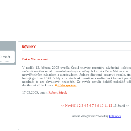
i vidět .
Pat a Mat se vrací
V neděli 13. března 2005 uvedla Česká televize premiéru závěrečné kolek
večerníčkového seriálu nerozlučné dvojice věčných kutilů - Pat a Mat se vrací
neuvěřitelných nápadech a zlepšovácích. Jednou důvtipně sestavují rogalo, jind
budují golfové hřiště. Vždy a za všech okolností se s nadšením i fantazií pouš
neodradí je ani chvilkový neúspěch. Ze svých omylů dokáží pokaždé ud
dotáhnout až do konce.
Celá zpráva.
17.03.2005, autor:
Robert Štípek
<< Novější­
1
2
3
4
5
6
7
8
9
10
11
12
13
Starší >>
Content Management Powered by
CuteNews