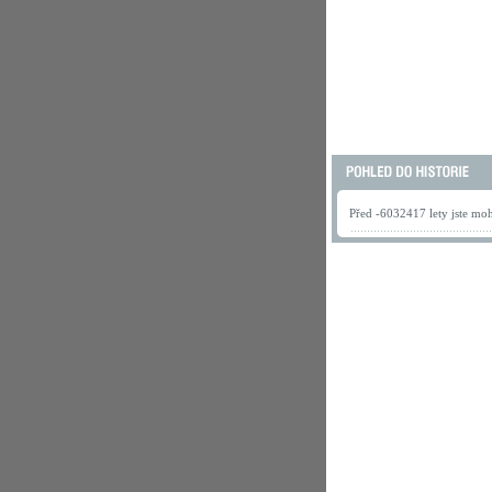
Před -6032417 lety jste mohl