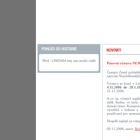
Před -13983404 lety jste mohli vidět
Putovní výstava N
.
Časopis Země pohádek 
názvem Nejoblíbenější 
Výstava se koná v Le
4.11.2006 do 28.1.2
31.12.2006.
A co na výstavě najd
další. Kulisy ve styl
domácí kino. Komponov
výrobků s krtkem a 
používané pro animaci.
Dospělí zaplatí za vst
09.11.2006, autor:
Rob