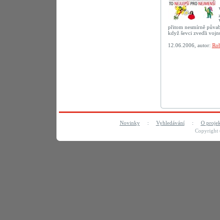
přitom nesmírně půvab
když ševci zvedli vojn
12.06.2006, autor:
Rob
Novinky
:
Vyhledávání
:
O proje
Copyright