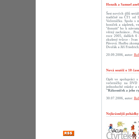
Honzík a Samuel aneb
Šest nových dílů seriá
tradičně na ČT1 od 1
Večerníčku. Spolu s 
honiček a zápletek, v
"donutit" ho k návra
věrný zachránce... Pro
roce 2005, dalších 6 
zkušený tvůrce - Ivan 
Pávová. Hudbu zkompon
Dvořák a Jiří Friedric
20.09.2006, autor:
Rob
Nová soutěž o 10 ča
Opět ve spolupráci 
večerníčky na DVD př
jednoduché otázky a 
"Rákosníček a jeho r
30.07.2006, autor:
Rob
Nejkrásnější pohádk