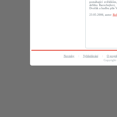
pomáhající zvířátkům,
skřítku Racochejlovi
Dvořák a hudbu píše V
23.05.2006, autor:
Rob
Novinky
:
Vyhledávání
:
O proje
Copyright