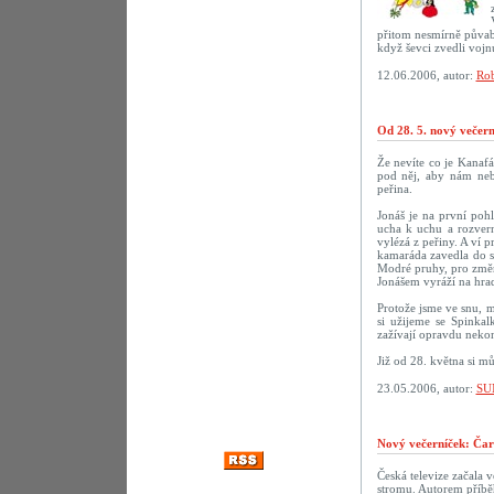
přitom nesmírně půvab
když ševci zvedli vojn
12.06.2006, autor:
Rob
Od 28. 5. nový večer
Že nevíte co je Kanaf
pod něj, aby nám neby
peřina.
Jonáš je na první poh
ucha k uchu a rozvern
vylézá z peřiny. A ví p
kamaráda zavedla do sn
Modré pruhy, pro změn
Jonášem vyráží na hrad
Protože jsme ve snu, m
si užijeme se Spinka
zažívají opravdu nekon
Již od 28. května si m
23.05.2006, autor:
SU
Nový večerníček: Čar
Česká televize začala 
stromu. Autorem příbě