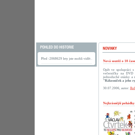
Před -2068629 lety jste mohli vidět .
Nová soutěž o 10 ča
Opět ve spolupráci 
večerníčky na DVD př
jednoduché otázky a 
"Rákosníček a jeho r
30.07.2006, autor:
Rob
Nejkrásnější pohádk