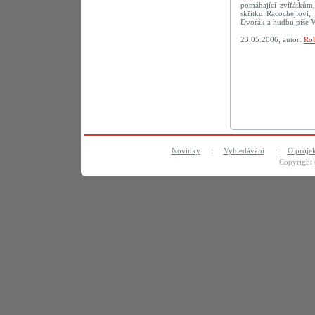
pomáhající zvířátkům,
skřítku Racochejlovi
Dvořák a hudbu píše V
23.05.2006, autor:
Rob
Novinky
:
Vyhledávání
:
O proje
Copyright