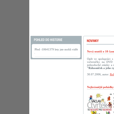
Před -10641379 lety jste mohli vidět
Nová soutěž o 10 ča
.
Opět ve spolupráci 
večerníčky na DVD př
jednoduché otázky a 
"Rákosníček a jeho r
30.07.2006, autor:
Rob
Nejkrásnější pohádk