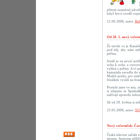
přitom nesmírně půvab
když ševci zvedli vojn
12.06.2006, autor:
Rob
Od 28. 5. nový večer
Že nevíte co je Kanaf
pod něj, aby nám neby
peřina.
Jonáš je na první poh
ucha k uchu a rozvern
vylézá z peřiny. A ví p
kamaráda zavedla do sn
Modré pruhy, pro změn
Jonášem vyráží na hrad
Protože jsme ve snu, m
si užijeme se Spinka
zažívají opravdu nekon
Již od 28. května si m
23.05.2006, autor:
SU
Nový večerníček: Čar
Česká televize začala 
stromu. Autorem příbě