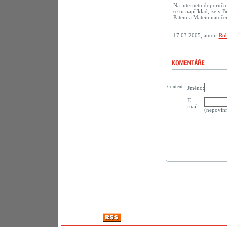
Na internetu doporuču
se tu například, že v B
Patem a Matem natočené
17.03.2005, autor:
Rob
Content
Jméno:
E-
mail:
(nepovin