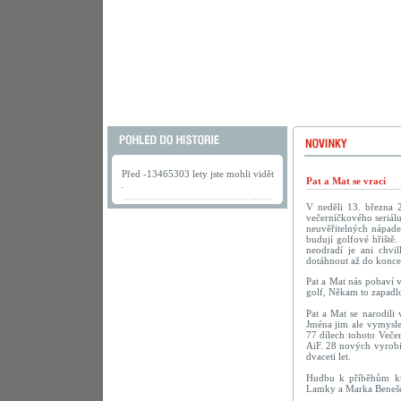
Před -13465303 lety jste mohli vidět
Pat a Mat se vrací
.
V neděli 13. března 
večerníčkového seriálu
neuvěřitelných nápadec
budují golfové hřiště.
neodradí je ani chv
dotáhnout až do konce
Pat a Mat nás pobaví 
golf, Někam to zapadlo
Pat a Mat se narodili
Jména jim ale vymyslel
77 dílech tohoto Veče
AiF. 28 nových vyrobi
dvaceti let.
Hudbu k příběhům kut
Lamky a Marka Beneš