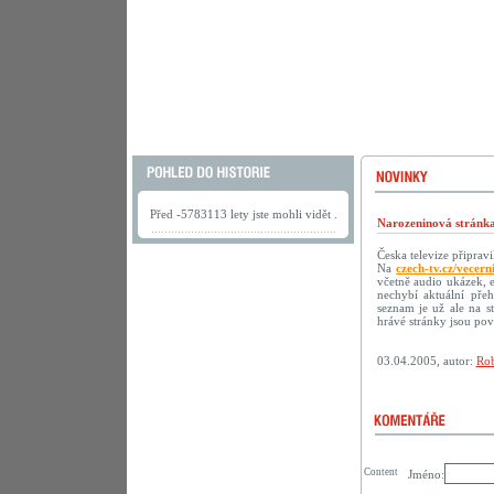
Před -5783113 lety jste mohli vidět .
Narozeninová stránka
Česka televize připrav
Na
czech-tv.cz/vecern
včetně audio ukázek, 
nechybí aktuální přeh
seznam je už ale na s
hrávé stránky jsou p
03.04.2005, autor:
Rob
Content
Jméno: