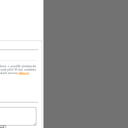
nice v pondělí představila
totiž před 30 lety nedaleko
ánkách serveru
idnes.cz
.