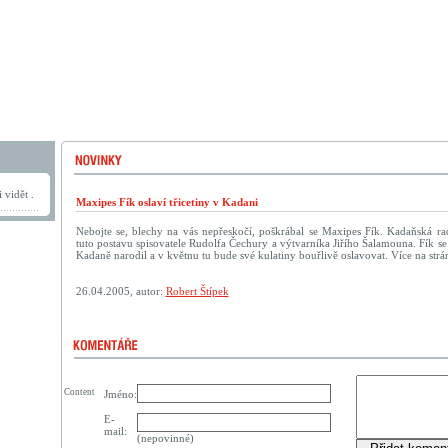
 vidět .
Maxipes Fík oslaví třicetiny v Kadani
Nebojte se, blechy na vás nepřeskočí, poškrábal se Maxipes Fík. Kadaňská rad
tuto postavu spisovatele Rudolfa Čechury a výtvarníka Jiřího Šalamouna. Fík se 
Kadaně narodil a v květnu tu bude své kulatiny bouřlivě oslavovat. Více na str
26.04.2005, autor:
Robert Štípek
Content
Jméno:
E-
mail:
(nepovinné)