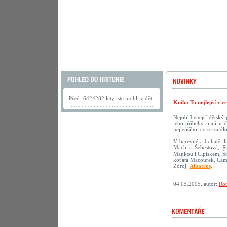
Před -6424282 lety jste mohli vidět .
Kniha To nejlepší z v
Nejoblíbenější dětský
jeho příběhy mají u d
nejlepšího, co se za dl
V barevné a bohatě ilu
Mach a Šebestová, R
Mankou i Cipískem, Št
koťata Macourek, Camf
Zdroj:
Albatros
.
04.05.2005, autor:
Rob