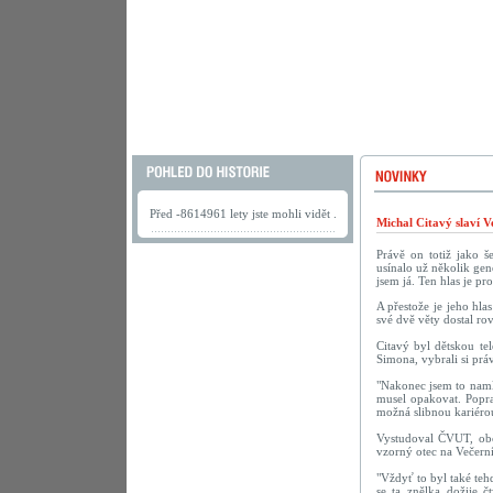
Před -8614961 lety jste mohli vidět .
Michal Citavý slaví V
Právě on totiž jako š
usínalo už několik gen
jsem já. Ten hlas je pr
A přestože je jeho hla
své dvě věty dostal r
Citavý byl dětskou te
Simona, vybrali si pr
"Nakonec jsem to namlu
musel opakovat. Popra
možná slibnou kariérou
Vystudoval ČVUT, obor
vzorný otec na Večerní
"Vždyť to byl také te
se ta znělka dožije č