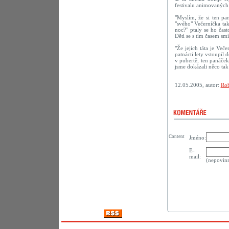
festivalu animovaných
"Myslím, že si ten pan
"svého" Večerníčka ta
noc?" ptaly se ho často
Děti se s tím časem smíř
"Že jejich táta je Veče
patnácti lety vstoupil
v pubertě, ten panáček
jsme dokázali něco tak
12.05.2005, autor:
Rob
Content
Jméno:
E-
mail:
(nepovin