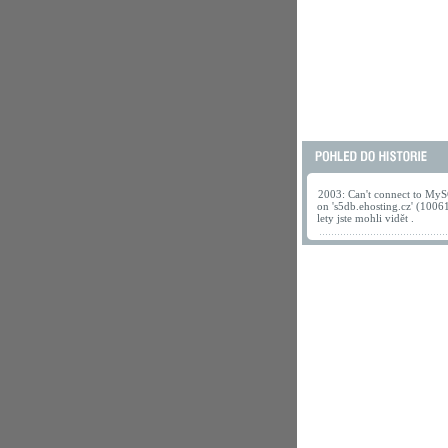
2003: Can't connect to MyS
on 's5db.ehosting.cz' (1006
lety jste mohli vidět .