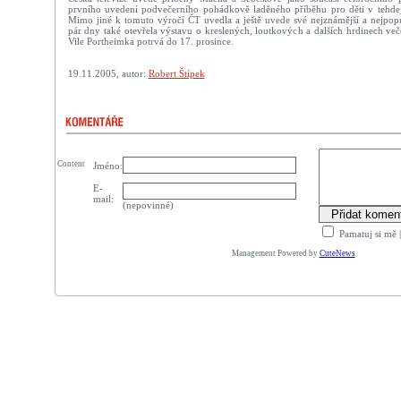
prvního uvedení podvečerního pohádkově laděného příběhu pro děti v tehdejš
Mimo jiné k tomuto výročí ČT uvedla a ještě uvede své nejznámější a nejpopu
pár dny také otevřela výstavu o kreslených, loutkových a dalších hrdinech ve
Vile Portheimka potrvá do 17. prosince.
19.11.2005, autor:
Robert Štípek
Content
Jméno:
E-
mail:
(nepovinné)
Pamatuj si mě
Management Powered by
CuteNews