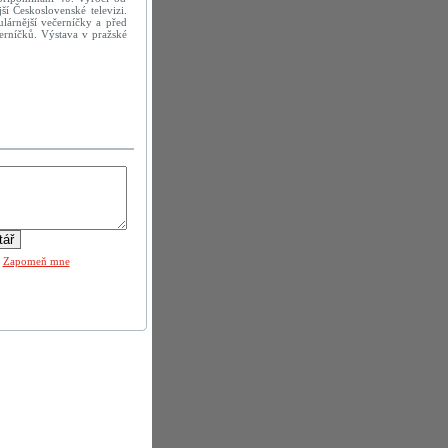
í Československé televizi.
lárnější večerníčky a před
černíčků. Výstava v pražské
|
Zapomeň mne