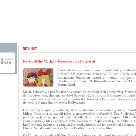
QL server
Nové příběhy Macha a Šebestové právě v televizi
1)Před 0
Česká televize nabídne novou, zřejmě však poslední ř
o žácích 3.B Machovi a Šebestové. V osmi dílech se 
kamarádem Jonatánem tentokrát vypraví na cesty.
zhlédnout od soboty 19. listopadu, tradičně na ČT1 o
Martin Krafl.
Mach, Šebestová a pes Jonatán se vypraví do nejrůznějších koutů světa. V Afric
domorodým kouzelníkem, navštíví Severní pól, u Havajských ostrovů se pustí
se pokusí zachránit své nezbedné spolužáky Horáčka s Pažoutem. Na svých cest
do mekky filmového průmyslu Hollywoodu.
Osm dílů je zřejmě posledních, které o Machovi a Šebestové vznikly. "Úmrtí
Miloše Macourka se završil jeden z nejslavnějších večerníčků České televize,
podobě seriálu se podílel opět Adolf Born, režie se chopila Cilka D
charakteristický hlas vypravěče Petra Nárožného. Zajímavostí je, že hudbu k t
který je nejen známým a uznávaným moderátorem, ale mnoho let také členem 
Ebenů. Seriál vznikl letos ve Studiu Bratři v triku - Krátký film.
Česká televize uvede příběhy Macha a Šebestové jako součást celoročního 