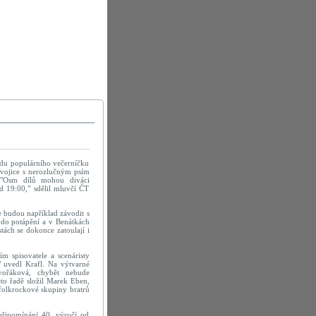
adu populárního večerníčku
dvojice s nerozlučným psím
 "Osm dílů mohou diváci
d 19:00," sdělil mluvčí ČT
e budou například závodit s
 do potápění a v Benátkách
ách se dokonce zatoulají i
m spisovatele a scenáristy
" uvedl Krafl. Na výtvarné
vořáková, chybět nebude
éto řadě složil Marek Eben,
folkrockové skupiny bratrů
připomínání 40. výročí od