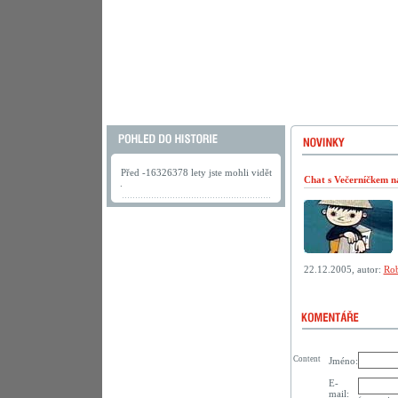
Před -16326378 lety jste mohli vidět
Chat s Večerníčkem n
.
22.12.2005, autor:
Rob
Content
Jméno:
E-
mail: