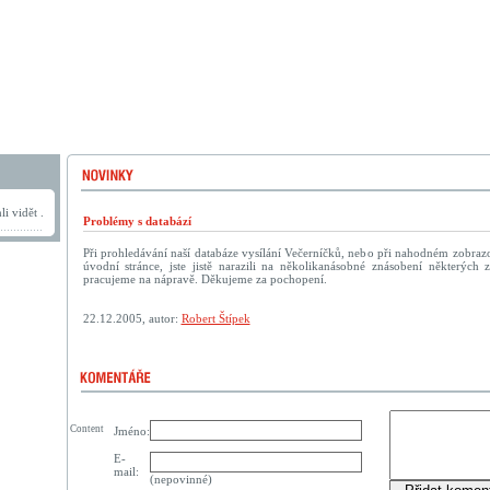
i vidět .
Problémy s databází
Při prohledávání naší databáze vysílání Večerníčků, nebo při nahodném zobraz
úvodní stránce, jste jistě narazili na několikanásobné znásobení některýc
pracujeme na nápravě. Děkujeme za pochopení.
22.12.2005, autor:
Robert Štípek
Content
Jméno:
E-
mail:
(nepovinné)