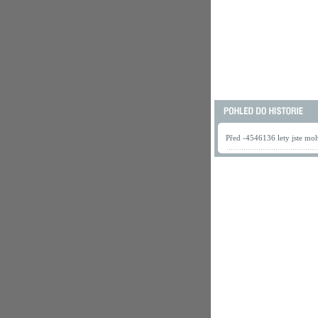
Před -4546136 lety jste mohl