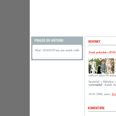
Před -19161979 lety jste mohli vidět
Země pohádek s DVD 
.
celkové délce 60 minut
Společně s Mikešem j
večerníčků
". Každé čí
10.01.2006, autor:
Rob