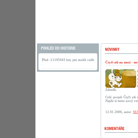
Před -11195943 lety jste mohli vidět
Čtyři uši na mezi - n
.
Zdeněk.
Celý projek Čtyři uši
Najde si tento nový ve
12.01.2006, autor:
SU