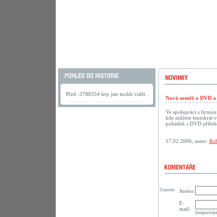
Před -3788354 lety jste mohli vidět .
Nová soutěž o DVD a 
Ve spolupráci s firmo
kde můžete tentokrát 
pohádek s DVD přílo
17.02.2006, autor:
Rob
Content
Jméno:
E-
mail:
(nepovin