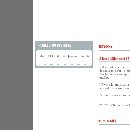
Před -13355582 lety jste mohli vidět
Zdenek Miler slavi 85
.
Nebýt jedné krtčí hr
dopadlo to dobře a ma
Bez Krtka se neobejdou
prádlo.
Výtvarník, animátor a 
let a jeho autorovi v 
Pokračování článku n
21.02.2006, autor:
Rob