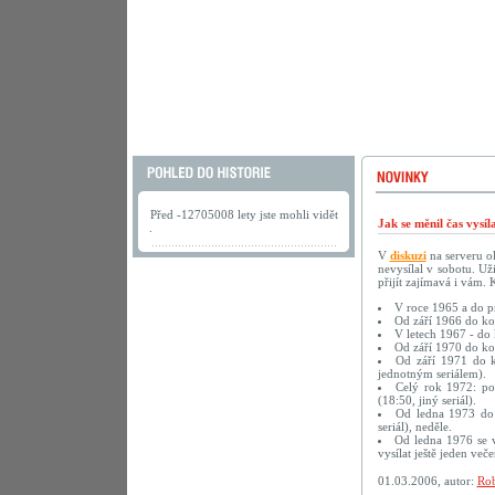
Před -12705008 lety jste mohli vidět
Jak se měnil čas vysí
.
V
diskuzi
na serveru ok
nevysílal v sobotu. U
přijít zajímavá i vám.
V roce 1965 a do pr
Od září 1966 do kon
V letech 1967 - do 
Od září 1970 do kon
Od září 1971 do ko
jednotným seriálem).
Celý rok 1972: pon
(18:50, jiný seriál).
Od ledna 1973 do k
seriál), neděle.
Od ledna 1976 se v
vysílat ještě jeden več
01.03.2006, autor:
Rob