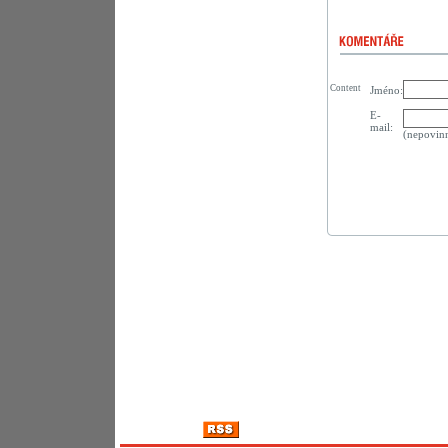
Content
Jméno:
E-
mail:
(nepovin