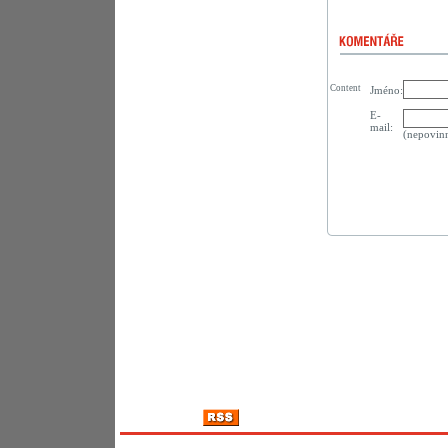
Content
Jméno:
E-
mail:
(nepovin