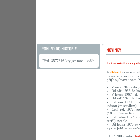
Před -3577816 lety jste mohli vidět .
Jak se měnil čas vysí
V
diskuzi
na serveru ok
nevysílal v sobotu. U
přijít zajímavá i vám.
V roce 1965 a do pr
Od září 1966 do kon
V letech 1967 - do 
Od září 1970 do kon
Od září 1971 do ko
jednotným seriálem).
Celý rok 1972: pon
(18:50, jiný seriál).
Od ledna 1973 do k
seriál), neděle.
Od ledna 1976 se v
vysílat ještě jeden več
01.03.2006, autor:
Rob