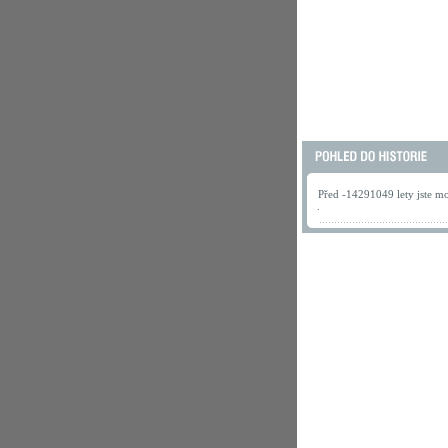
Před -14291049 lety jste mo
.