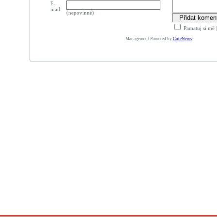
E-
mail:
(nepovinné)
Pamatuj si mě
Management Powered by
CuteNews