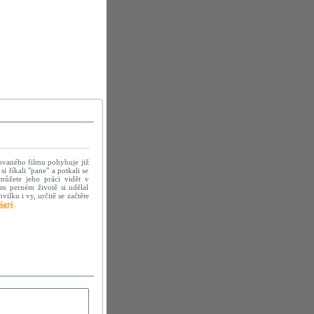
imovaného filmu pohybuje již
i říkali "pane" a potkali se
můžete jeho práci vidět v
m perném životě si udělal
lku i vy, určitě se začtěte
šatý
.