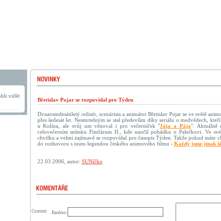
hli vidět
Břetislav Pojar se rozpovídal pro Týden
Dvaaosmdesátiletý režisér, scenárista a animátor Břetislav Pojar se ve světě an
přes šedesát let. Nesmrtelným se stal především díky seriálu o medvědech, kteří s
u Kolína, ale svůj um věnoval i pro večerníček "
Jája a Pája
". Aktuálně 
celovečerním snímku Fimfárum II., kde naočil pohádku o Palečkovi. Ve své
chvilku a velmi zajímavě se rozpovídal pro časopis Týden. Takže pokud máte chvi
do rozhovoru s touto legendou českého animového filmu -
Každý jsme jinak ši
22.03.2006, autor:
SUNíčko
Content
Jméno: