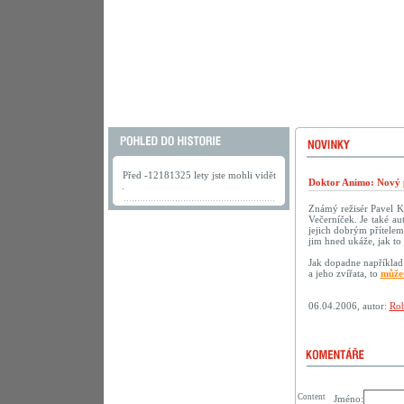
Před -12181325 lety jste mohli vidět
Doktor Animo: Nový 
.
Známý režisér Pavel K
Večerníček. Je také au
jejich dobrým přítelem.
jim hned ukáže, jak to 
Jak dopadne například 
a jeho zvířata, to
můžet
06.04.2006, autor:
Rob
Content
Jméno: