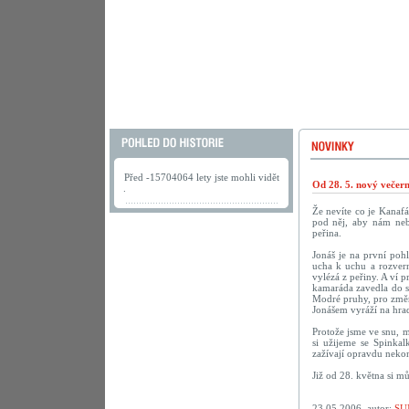
Před -15704064 lety jste mohli vidět
Od 28. 5. nový večer
.
Že nevíte co je Kanaf
pod něj, aby nám neby
peřina.
Jonáš je na první poh
ucha k uchu a rozvern
vylézá z peřiny. A ví p
kamaráda zavedla do sn
Modré pruhy, pro změn
Jonášem vyráží na hrad
Protože jsme ve snu, m
si užijeme se Spinka
zažívají opravdu nekon
Již od 28. května si m
23.05.2006, autor:
SU