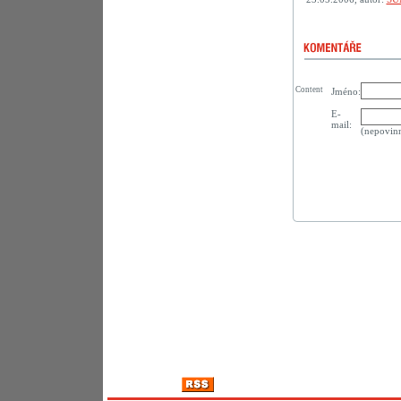
Content
Jméno:
E-
mail:
(nepovin