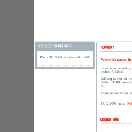
Před -10899584 lety jste mohli vidět
Večerníček ustoupí h
.
Česká televize odkry
podobu Událostí.
Události budou od led
ředitel ČT Jiří Janeče
rok.
Pokračování článku n
14.12.2006, autor:
Rob