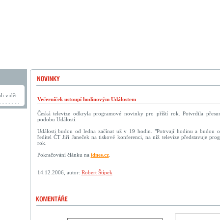
i vidět .
Večerníček ustoupí hodinovým Událostem
Česká televize odkryla programové novinky pro příští rok. Potvrdila přes
podobu Událostí.
Události budou od ledna začínat už v 19 hodin. "Potrvají hodinu a budou ob
ředitel ČT Jiří Janeček na tiskové konferenci, na níž televize představuje pr
rok.
Pokračování článku na
idnes.cz
.
14.12.2006, autor:
Robert Štípek