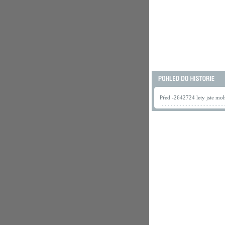
Před -2642724 lety jste mohl