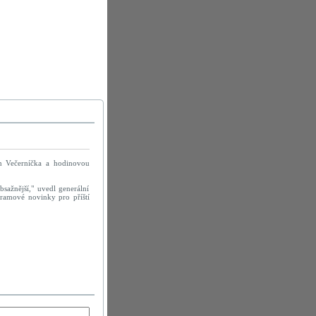
un Večerníčka a hodinovou
sažnější," uvedl generální
ogramové novinky pro příští