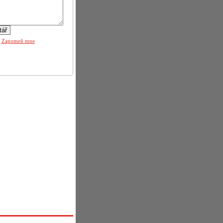
|
Zapomeň mne