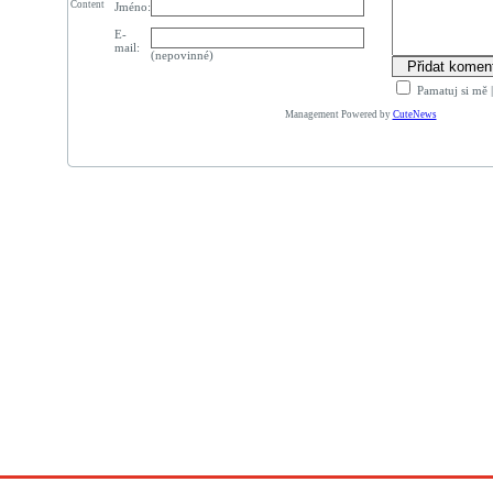
Content
Jméno:
E-
mail:
(nepovinné)
Pamatuj si mě
Management Powered by
CuteNews