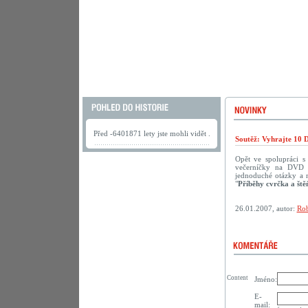
Před -6401871 lety jste mohli vidět .
Soutěž: Vyhrajte 10 
Opět ve spolupráci 
večerníčky na DVD p
jednoduché otázky a 
"
Příběhy cvrčka a ště
26.01.2007, autor:
Rob
Content
Jméno:
E-
mail: