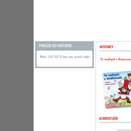
Před -14274578 lety jste mohli vidět
To nejlepší z Rumcaj
.