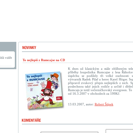
hli vidět
To nejlepší z Rumcajse na CD
K dnes už klasickým a stále oblíbeným tel
příběhy loupežníka Rumcajse z lesa Řáholce
úspěchu se podílely tři velké osobnosti: s
výtvarník Radek Pilař a herec Karel Höger. Su
připravil zvukový přepis nejlepších z nich. Sp
poslechnou také jejich rodiče a určitě i děd
Rumcajs je totiž večerníčkovský evergreen. To 
od 16.3.2007 v obchodech za 199Kč.
13.03.2007, autor:
Robert Štípek