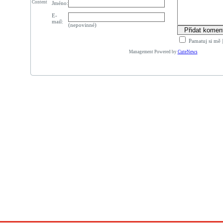
Content
Jméno:
E-
mail:
(nepovinné)
Pamatuj si mě
Management Powered by
CuteNews