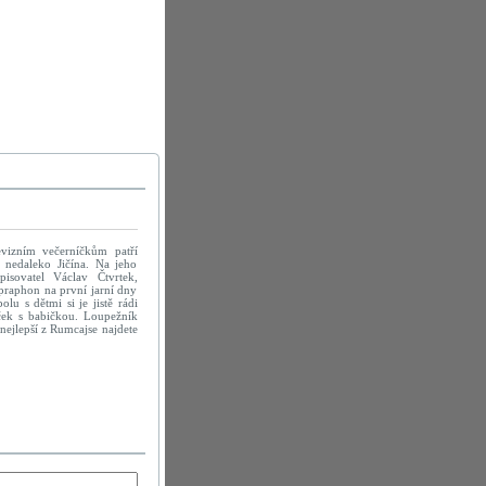
evizním večerníčkům patří
 nedaleko Jičína. Na jeho
pisovatel Václav Čtvrtek,
praphon na první jarní dny
olu s dětmi si je jistě rádi
eček s babičkou. Loupežník
nejlepší z Rumcajse najdete