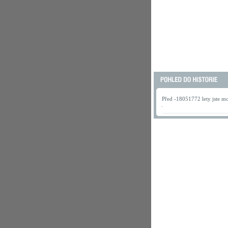
Před -18051772 lety jste mo
.