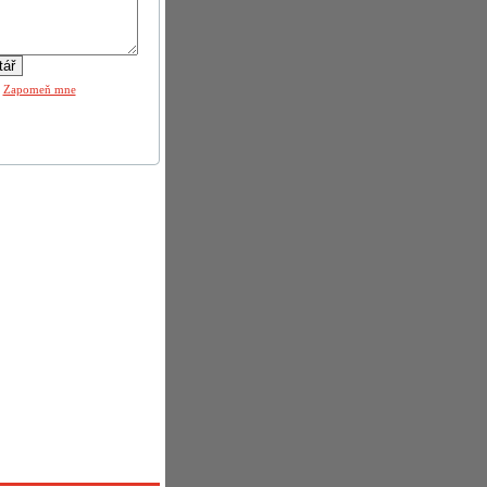
|
Zapomeň mne