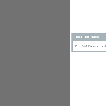
Před -4398445 lety jste mohl