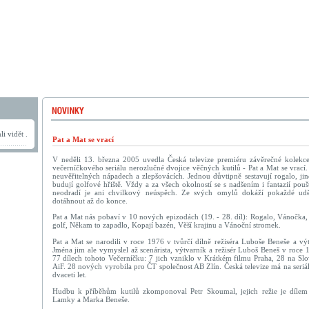
i vidět .
Pat a Mat se vrací
V neděli 13. března 2005 uvedla Česká televize premiéru závěrečné kolek
večerníčkového seriálu nerozlučné dvojice věčných kutilů - Pat a Mat se vrací
neuvěřitelných nápadech a zlepšovácích. Jednou důvtipně sestavují rogalo, jind
budují golfové hřiště. Vždy a za všech okolností se s nadšením i fantazií pouš
neodradí je ani chvilkový neúspěch. Ze svých omylů dokáží pokaždé ud
dotáhnout až do konce.
Pat a Mat nás pobaví v 10 nových epizodách (19. - 28. díl): Rogalo, Vánočka,
golf, Někam to zapadlo, Kopají bazén, Věší krajinu a Vánoční stromek.
Pat a Mat se narodili v roce 1976 v tvůrčí dílně režiséra Luboše Beneše a vý
Jména jim ale vymyslel až scenárista, výtvarník a režisér Luboš Beneš v roce 
77 dílech tohoto Večerníčku: 7 jich vzniklo v Krátkém filmu Praha, 28 na Slo
AiF. 28 nových vyrobila pro ČT společnost AB Zlín. Česká televize má na seri
dvaceti let.
Hudbu k příběhům kutilů zkomponoval Petr Skoumal, jejich režie je dílem V
Lamky a Marka Beneše.