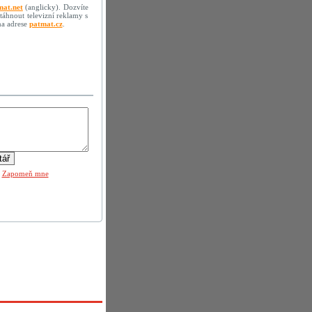
mat.net
(anglicky). Dozvíte
stáhnout televizní reklamy s
na adrese
patmat.cz
.
|
Zapomeň mne