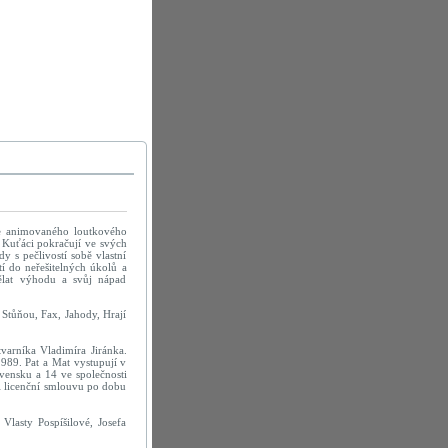
ce animovaného loutkového
. Kuťáci pokračují ve svých
y s pečlivostí sobě vlastní
tí do neřešitelných úkolů a
ělat výhodu a svůj nápad
 Stůňou, Fax, Jahody, Hrají
tvarníka Vladimíra Jiránka.
1989. Pat a Mat vystupují v
vensku a 14 ve společnosti
ál licenční smlouvu po dobu
lasty Pospíšilové, Josefa