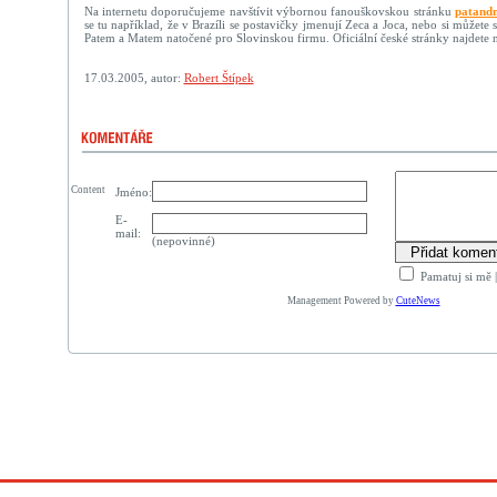
Na internetu doporučujeme navštívit výbornou fanouškovskou stránku
patand
se tu například, že v Brazíli se postavičky jmenují Zeca a Joca, nebo si můžete 
Patem a Matem natočené pro Slovinskou firmu. Oficiální české stránky najdete 
17.03.2005, autor:
Robert Štípek
Content
Jméno:
E-
mail:
(nepovinné)
Pamatuj si mě
Management Powered by
CuteNews