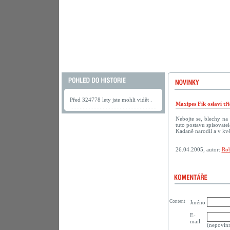
Před 324778 lety jste mohli vidět .
Maxipes Fík oslaví tř
Nebojte se, blechy na
tuto postavu spisovate
Kadaně narodil a v kvě
26.04.2005, autor:
Rob
Content
Jméno:
E-
mail:
(nepovin