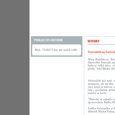
Před -7328073 lety jste mohli vidět .
Večerníček na festiva
Jiřina Bohdalová, Pe
filmového festivalu a
bude to velká sláva: v
přežil," řekl Blesku Ji
Večerníček byl totiž 
sentiment, ale myslím,
věcí, která se televiz
čele s proslulým seri
usmívá se herec.
"Objevily se nápady na
zpracováním Radka Pila
Znělka Večerníčku je do
dědeček Marka Vašuta,