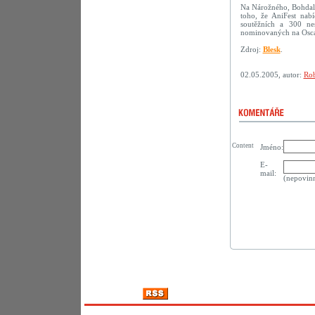
Na Nárožného, Bohdalo
toho, že AniFest na
soutěžních a 300 ne
nominovaných na Osca
Zdroj:
Blesk
.
02.05.2005, autor:
Rob
Content
Jméno:
E-
mail:
(nepovin