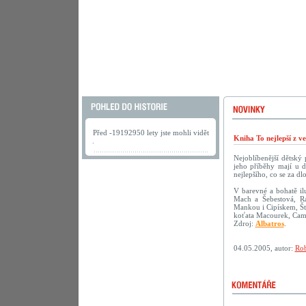
Před -19192950 lety jste mohli vidět
Kniha To nejlepší z v
.
Nejoblíbenější dětský
jeho příběhy mají u d
nejlepšího, co se za dl
V barevné a bohatě ilu
Mach a Šebestová, R
Mankou i Cipískem, Št
koťata Macourek, Camf
Zdroj:
Albatros
.
04.05.2005, autor:
Rob