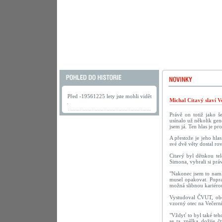
Před -19561225 lety jste mohli vidět
Michal Citavý slaví V
.
Právě on totiž jako š
usínalo už několik gen
jsem já. Ten hlas je pr
A přestože je jeho hla
své dvě věty dostal r
Citavý byl dětskou te
Simona, vybrali si pr
"Nakonec jsem to namlu
musel opakovat. Popra
možná slibnou kariérou
Vystudoval ČVUT, obor
vzorný otec na Večerní
"Vždyť to byl také te
se ta znělka dožije č