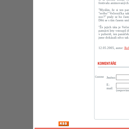
festivalu animovaných
"Myslím, že si ten pan
"svého" Večerníčka ta
noc?" ptaly se ho často
Děti se s tím časem smíř
"Že jejich táta je Veče
patnácti lety vstoupil
v pubertě, ten panáček
jsme dokázali něco tak
12.05.2005, autor:
Rob
Content
Jméno:
E-
mail:
(nepovin