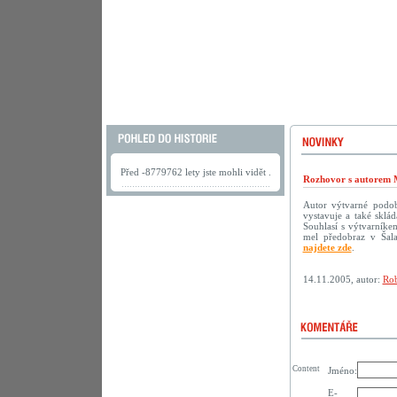
Před -8779762 lety jste mohli vidět .
Rozhovor s autorem 
Autor výtvarné podoby
vystavuje a také sklá
Souhlasí s výtvarníke
mel předobraz v Šala
najdete zde
.
14.11.2005, autor:
Rob
Content
Jméno:
E-