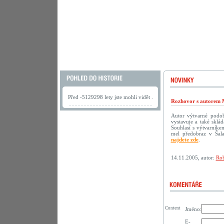
Před -5129298 lety jste mohli vidět .
Rozhovor s autorem 
Autor výtvarné podoby
vystavuje a také sklá
Souhlasí s výtvarníke
mel předobraz v Šala
najdete zde
.
14.11.2005, autor:
Rob
Content
Jméno:
E-