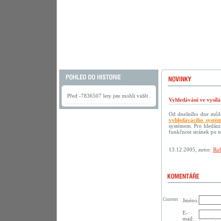
Před -7836507 lety jste mohli vidět .
Vyhledávání ve vysílá
Od dnešního dne můžet
vyhledávácího systé
systémem. Pro hledání
funkčnost stránek po 
13.12.2005, autor:
Rob
Content
Jméno:
E-
mail: